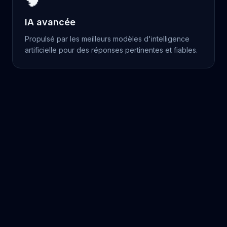
IA avancée
Propulsé par les meilleurs modèles d'intelligence
artificielle pour des réponses pertinentes et fiables.
© 2025 Pepper. Tous droits réservés.
contact@pepper.talk
·
Politique de confidentialité
·
Supprimer
mon compte